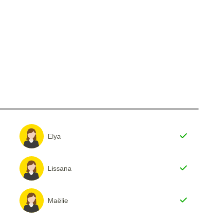
Elya
Lissana
Maëlie