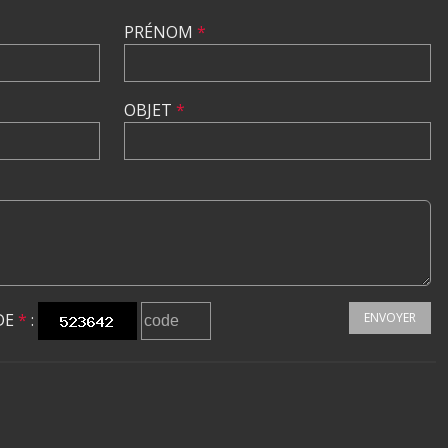
PRÉNOM
*
OBJET
*
DE
*
:
ENVOYER