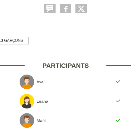
13 GARÇONS
PARTICIPANTS
Axel
Leana
Maël