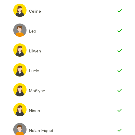
Celine
Leo
Lilwen
Lucie
Maëlyne
Ninon
Nolan Fiquet