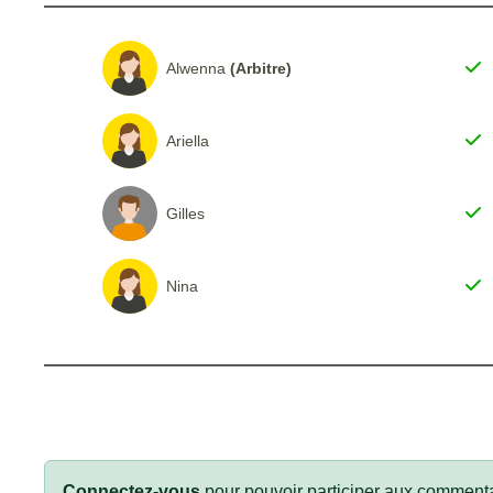
Alwenna
(Arbitre)
Ariella
Gilles
Nina
Connectez-vous
pour pouvoir participer aux commenta